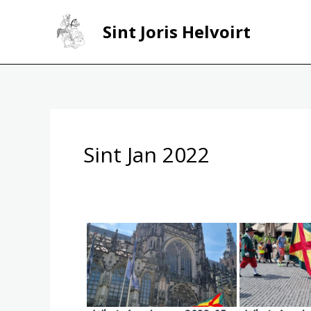
Ga
naar
Sint Joris Helvoirt
de
inhoud
Bericht
navigatie
Sint Jan 2022